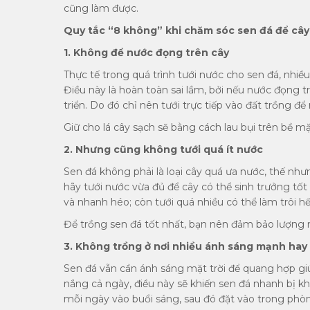
cũng làm được.
Quy tắc “8 không” khi chăm sóc sen đá để câ
1. Không để nước đọng trên cây
Thực tế trong quá trình tưới nước cho sen đá, nhi
Điều này là hoàn toàn sai lầm, bởi nếu nước đọng tr
triển. Do đó chỉ nên tưới trực tiếp vào đất trồng để
Giữ cho lá cây sạch sẽ bằng cách lau bụi trên bề mặ
2. Nhưng cũng không tưới quá ít nước
Sen đá không phải là loại cây quá ưa nước, thế nh
hãy tưới nước vừa đủ để cây có thể sinh trưởng tốt 
và nhanh héo; còn tưới quá nhiều có thể làm trôi hế
Để trồng sen đá tốt nhất, bạn nên đảm bảo lượng n
3. Không trồng ở nơi nhiều ánh sáng mạnh hay 
Sen đá vẫn cần ánh sáng mặt trời để quang hợp gi
nắng cả ngày, điều này sẽ khiến sen đá nhanh bị kh
mỗi ngày vào buổi sáng, sau đó đặt vào trong phòn