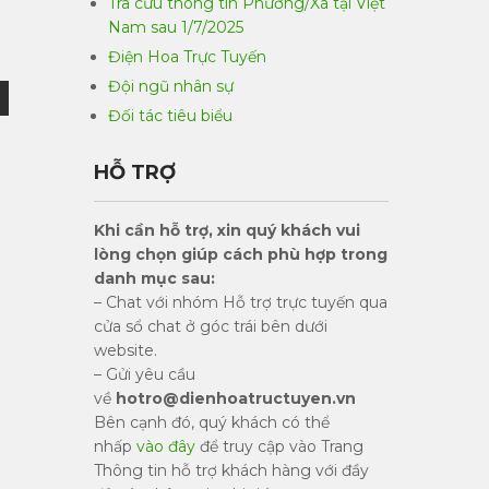
Tra cứu thông tin Phường/Xã tại Việt
Nam sau 1/7/2025
Điện Hoa Trực Tuyến
Đội ngũ nhân sự
Đối tác tiêu biểu
HỖ TRỢ
Khi cần hỗ trợ, xin quý khách vui
lòng chọn giúp cách phù hợp trong
danh mục sau:
– Chat với nhóm Hỗ trợ trực tuyến qua
cửa sổ chat ở góc trái bên dưới
website.
– Gửi yêu cầu
về
hotro@dienhoatructuyen.vn
Bên cạnh đó, quý khách có thể
nhấp
vào đây
để truy cập vào Trang
Thông tin hỗ trợ khách hàng với đầy