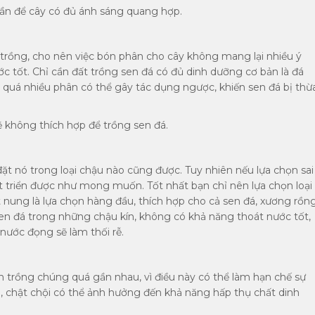
lần để cây có đủ ánh sáng quang hợp.
 trồng, cho nên việc bón phân cho cây không mang lại nhiều ý
c tốt. Chỉ cần đất trồng sen đá có đủ dinh dưỡng cơ bản là đá
n quá nhiều phân có thể gây tác dụng ngược, khiến sen đá bị thừ
 không thích hợp để trồng sen đá.
ặt nó trong loại chậu nào cũng được. Tuy nhiên nếu lựa chọn sai
t triển được như mong muốn. Tốt nhất bạn chỉ nên lựa chọn loại
t nung là lựa chọn hàng đầu, thích hợp cho cả sen đá, xương rồn
 sen đá trong những chậu kín, không có khả năng thoát nước tốt,
nước đọng sẽ làm thối rễ.
nh trồng chúng quá gần nhau, vì điều này có thể làm hạn chế sự
au, chật chội có thể ảnh hưởng đến khả năng hấp thụ chất dinh