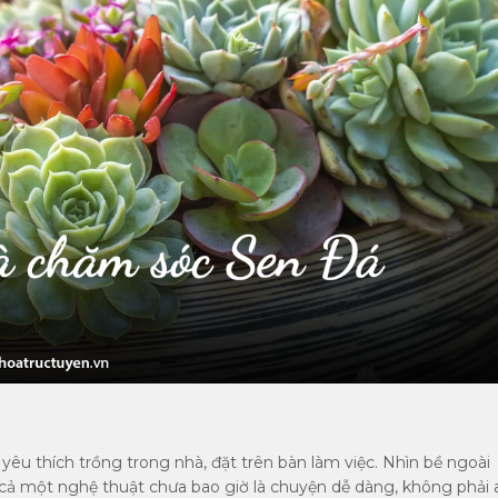
 yêu thích trồng trong nhà, đặt trên bàn làm việc. Nhìn bề ngoài
 cả một nghệ thuật chưa bao giờ là chuyện dễ dàng, không phải a