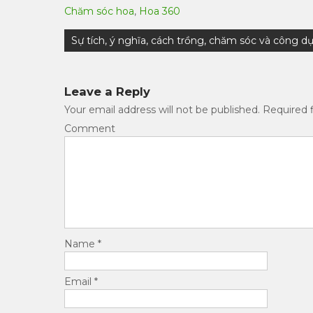
Chăm sóc hoa
,
Hoa 360
Post
Sự tích, ý nghĩa, cách trồng, chăm sóc và công 
navigation
Leave a Reply
Your email address will not be published.
Required f
Comment
Name
*
Email
*