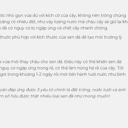
ước nhỏ gọn vừa đủ với kích cỡ của cây, không nên trồng chúng
 càng có nhiều đất, như vậy lượng nước mà chậu cây sẽ giữ lại kh
en đá có nguy cơ bị ngập úng và chết cây nhanh chóng.
thước phù hợp với kích thước của sen đá để tạo môi trường lý
i vừa mới thay chậu cho sen đá. Điều này có thể khiến sen đá
 nguy cơ ngập úng trong rễ, có thể làm hỏng hệ rễ của cây. Tốt
gơi trong khoảng 1-2 ngày rồi mới tiến hành tưới nước như bình
cần đáp ứng được 3 yếu tố chính là đất trồng, nước tưới và ánh
ớm sở hữu được thật nhiều loại sen đá như mong muốn!