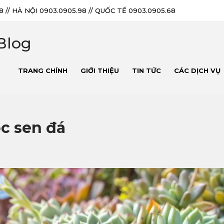
18 // HÀ NỘI 0903.0905.98 // QUỐC TẾ 0903.0905.68
Blog
TRANG CHÍNH
GIỚI THIỆU
TIN TỨC
CÁC DỊCH VỤ
c sen đá