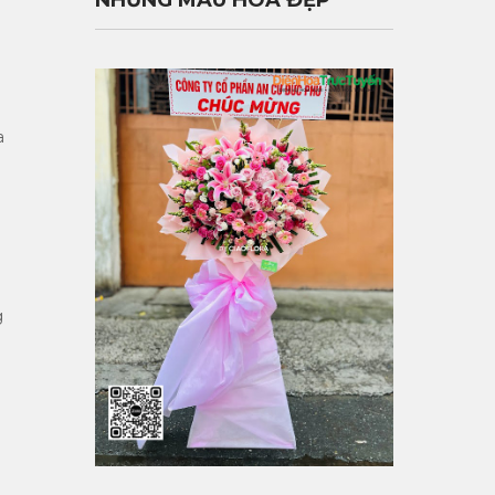
NHỮNG MẪU HOA ĐẸP
a
g