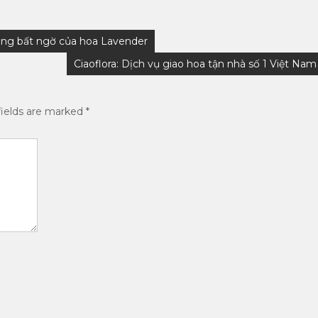
dụng bất ngờ của hoa Lavender
Ciaoflora: Dịch vụ giao hoa tận nhà số 1 Việt Nam
ields are marked
*