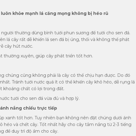
y luôn khỏe mạnh lá căng mọng không bị héo rũ
ều người thường dùng bình tưới phun sương để tưới cho sen đá.
ên lá cây rất dễ khiến lá sen đá bị úng, thối và không thể phát
 rễ cây hút nước.
t thường xuyên, giúp cây phát triển tốt hơn.
ưng chúng cũng không phải là cây có thể chịu hạn được. Do đó
nhất. Tránh tưới nước quá ít có thể khiến cây khô héo, dễ rụng lá
t khoáng chất có lợi trong đất.
ước tưới cho sen đá vừa đủ và hợp lý.
ánh nắng chiếu trực tiếp
úp xanh tốt hơn. Tuy nhiên bạn không nên đặt chúng dưới ánh
ô héo và chết cây. Tốt nhất hãy cho cây tắm nắng từ 2-3 tiếng
g để duy trì độ ẩm cho cây.