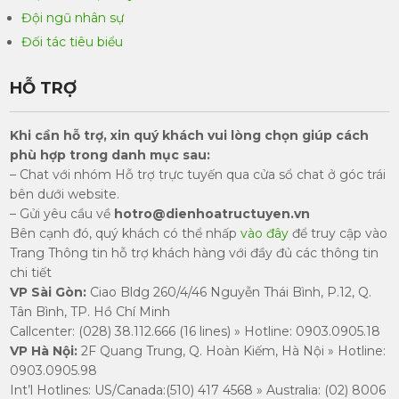
Đội ngũ nhân sự
Đối tác tiêu biểu
HỖ TRỢ
Khi cần hỗ trợ, xin quý khách vui lòng chọn giúp cách
phù hợp trong danh mục sau:
– Chat với nhóm Hỗ trợ trực tuyến qua cửa sổ chat ở góc trái
bên dưới website.
– Gửi yêu cầu về
hotro@dienhoatructuyen.vn
Bên cạnh đó, quý khách có thể nhấp
vào đây
để truy cập vào
Trang Thông tin hỗ trợ khách hàng với đầy đủ các thông tin
chi tiết
VP Sài Gòn:
Ciao Bldg 260/4/46 Nguyễn Thái Bình, P.12, Q.
Tân Bình, TP. Hồ Chí Minh
Callcenter: (028) 38.112.666 (16 lines) » Hotline: 0903.0905.18
​VP Hà Nội:
2F Quang Trung, Q. Hoàn Kiếm, Hà Nội » Hotline:
0903.0905.98
Int’l Hotlines: US/Canada:(510) 417 4568 » Australia: (02) 8006