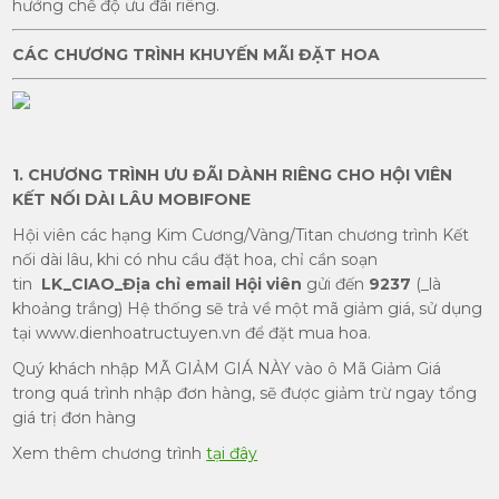
hưởng chế độ ưu đãi riêng.
CÁC CHƯƠNG TRÌNH KHUYẾN MÃI ĐẶT HOA
1. CHƯƠNG TRÌNH ƯU ĐÃI DÀNH RIÊNG CHO HỘI VIÊN
KẾT NỐI DÀI LÂU MOBIFONE
Hội viên các hạng Kim Cương/Vàng/Titan chương trình Kết
nối dài lâu, khi có nhu cầu đặt hoa, chỉ cần soạn
tin
LK_CIAO_Địa chỉ email Hội viên
gửi đến
9237
(_là
khoảng trắng) Hệ thống sẽ trả về một mã giảm giá, sử dụng
tại www.dienhoatructuyen.vn để đặt mua hoa.
Quý khách nhập MÃ GIẢM GIÁ NÀY vào ô Mã Giảm Giá
trong quá trình nhập đơn hàng, sẽ được giảm trừ ngay tổng
giá trị đơn hàng
Xem thêm chương trình
tại đây