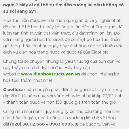
người? Mấy ai có thể tự tìm đến tương lai nếu không có
sự soi sáng ấy?
Hoa tươi vẫn được xem là món quà giản dị và ý nghĩa nhất
để các thế hệ học trò bày tỏ lòng tri ân đến những người đã
luôn tận tình truyền đạt kiến thức, dìu dắt mình lớn lên. Đối
với những người học trò xa xứ, để có một bó hoa tươi thắm
gửi tặng thầy cô nhân ngày này sẽ không còn khó khăn với
dịch vụ điện hoa trong nước và quốc tế của Ciaoflora.
Chúng tôi sẽ chuyển những lời yêu thương của bạn đến với
quý thầy cô dù bất kỳ nơi đâu. Hãy truy cập
website:
www.dienhoatructuyen.vn
để chọn những bó
hoa tươi thắm nhất nhé!
Ciaoflora
nhận chuyển phát điện hoa gửi các thầy cô trong
dịp 20/11 từ hôm nay, với vùng chuyển phát khắp 63/63 tỉnh
– thành toàn quốc và hơn 150 quốc gia trên toàn thế giới.
Cũng như mọi năm, quý công ty có nhu cầu tặng hoa cho
các thầy cô giáo, nhà trường, xin vui lòng liên hệ về tổng
đài
(028) 38.112.666 – 0903.0905.18
để được tư vấn và