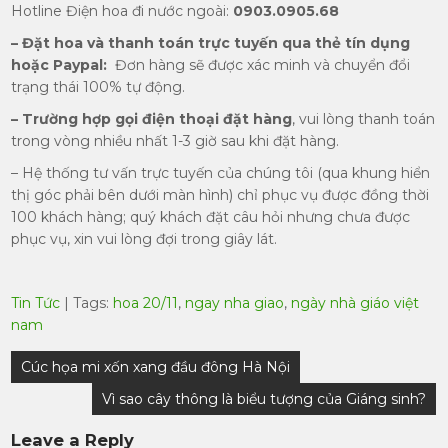
Hotline Điện hoa đi nước ngoài:
0903.0905.68
– Đặt hoa và thanh toán trực tuyến qua thẻ tín dụng
hoặc Paypal:
Đơn hàng sẽ được xác minh và chuyển đổi
trạng thái 100% tự động.
– Trường hợp gọi điện thoại đặt hàng
, vui lòng thanh toán
trong vòng nhiều nhất 1-3 giờ sau khi đặt hàng.
– Hệ thống tư vấn trực tuyến của chúng tôi (qua khung hiển
thị góc phải bên dưới màn hình) chỉ phục vụ được đồng thời
100 khách hàng; quý khách đặt câu hỏi nhưng chưa được
phục vụ, xin vui lòng đợi trong giây lát.
Tin Tức
| Tags:
hoa 20/11
,
ngay nha giao
,
ngày nhà giáo việt
nam
Post
Cúc họa mi xốn xang đầu đông Hà Nội
navigation
Vì sao cây thông là biểu tượng của Giáng sinh?
Leave a Reply