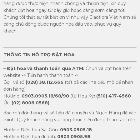
hàng được thực hiện nhanh chóng và thuận tiện, xin quý
khách đặt hoa ngay từ bây giờ hoặc càng sớm càng tốt.
Chúng tôi thật sự rất biết ơn vì như vậy Ciaoflora Việt Nam sẽ
càng chủ động được nguồn hoa đầu vào, phục vụ quý
khách.
THÔNG TIN HỖ TRỢ ĐẶT HOA
– Đặt hoa và thanh toán qua ATM:
Chọn và đặt hoa trên
website -> Tiến hành thanh toán ->
Gọi về số
(028) 38.112.666
(tất cả các line đều mở để nhận
đơn hàng);
Hotline:
0903.0905.18/68/98
(từ Hoa Kỳ
: (510) 417-4568
–
Úc:
(02) 8006 0568)
,
đọc mã đơn hàng và số tiền đã chuyển và Ngân Hàng để xác
minh. Quý khách hàng vui lòng thực hiện đúng thao tác trên.
Hotline Điện hoa Sài Gòn:
0903.0905.18
Hotline Điện hoa đi tỉnh:
0903.0905.98