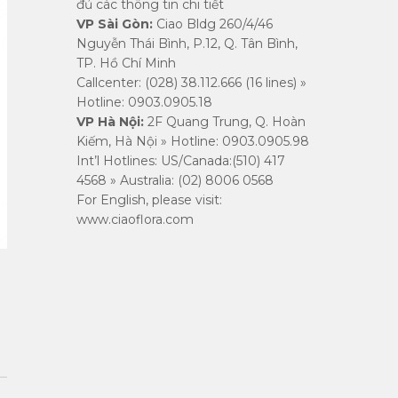
đủ các thông tin chi tiết
VP Sài Gòn:
Ciao Bldg 260/4/46
Nguyễn Thái Bình, P.12, Q. Tân Bình,
TP. Hồ Chí Minh
Callcenter: (028) 38.112.666 (16 lines) »
Hotline: 0903.0905.18
​VP Hà Nội:
2F Quang Trung, Q. Hoàn
Kiếm, Hà Nội » Hotline: 0903.0905.98
Int’l Hotlines: US/Canada:(510) 417
4568 » Australia: (02) 8006 0568
For English, please visit:
www.ciaoflora.com