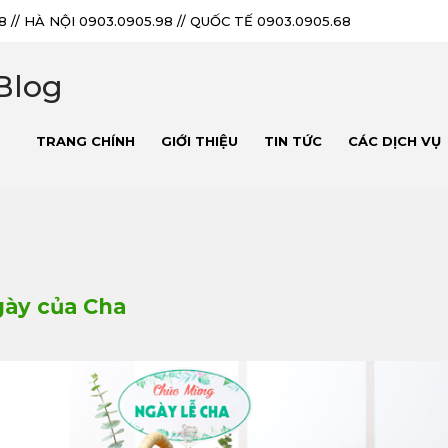
18 // HÀ NỘI 0903.0905.98 // QUỐC TẾ 0903.0905.68
Blog
TRANG CHÍNH
GIỚI THIỆU
TIN TỨC
CÁC DỊCH VỤ
gày của Cha