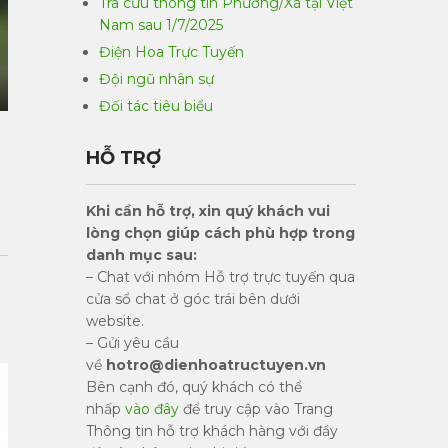
Tra cứu thông tin Phường/Xã tại Việt
Nam sau 1/7/2025
Điện Hoa Trực Tuyến
Đội ngũ nhân sự
Đối tác tiêu biểu
HỖ TRỢ
Khi cần hỗ trợ, xin quý khách vui
lòng chọn giúp cách phù hợp trong
danh mục sau:
– Chat với nhóm Hỗ trợ trực tuyến qua
cửa sổ chat ở góc trái bên dưới
website.
– Gửi yêu cầu
về
hotro@dienhoatructuyen.vn
Bên cạnh đó, quý khách có thể
nhấp
vào đây
để truy cập vào Trang
Thông tin hỗ trợ khách hàng với đầy