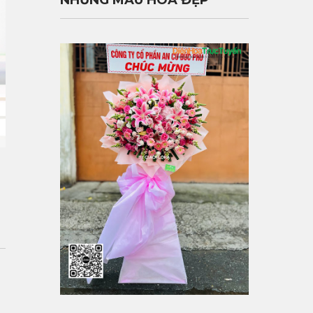
NHỮNG MẪU HOA ĐẸP