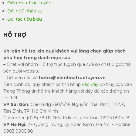
Điện Hoa Trực Tuyến
Đội ngũ nhân sự
Đối tác tiêu biểu
HỖ TRỢ
Khi cần hỗ trợ, xin quý khách vui lòng chọn giúp cách
phù hợp trong danh mục sau:
– Chat với nhóm Hỗ trợ trực tuyến qua cửa sổ chat ở góc trái
bên dưới website.
– Gửi yêu cầu về
hotro@dienhoatructuyen.vn
Bên cạnh đó, quý khách có thể nhấp
vào đây
để truy cập vào
Trang Thông tin hỗ trợ khách hàng với đầy đủ các thông tin
chi tiết
VP Sài Gòn:
Ciao Bldg 260/4/46 Nguyễn Thái Bình, P.12, Q.
Tân Bình, TP. Hồ Chí Minh
Callcenter: (028) 38.112.666 (16 lines) » Hotline: 0903.0905.18
​VP Hà Nội:
2F Quang Trung, Q. Hoàn Kiếm, Hà Nội » Hotline:
0903.0905.98