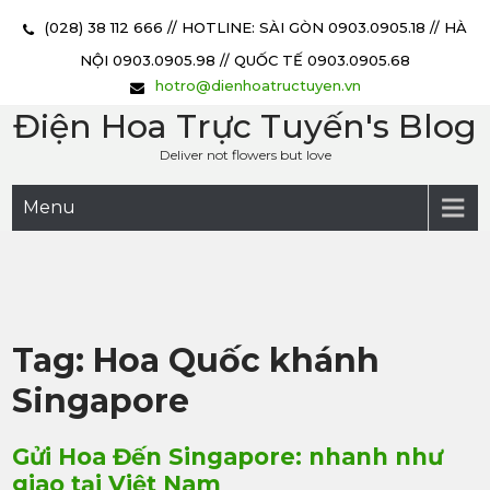
(028) 38 112 666 // HOTLINE: SÀI GÒN 0903.0905.18 // HÀ
NỘI 0903.0905.98 // QUỐC TẾ 0903.0905.68
hotro@dienhoatructuyen.vn
Điện Hoa Trực Tuyến's Blog
Deliver not flowers but love
Menu
Tag: Hoa Quốc khánh
Singapore
Gửi Hoa Đến Singapore: nhanh như
giao tại Việt Nam